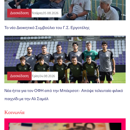
Διασκέδαση
Τετάρτη 05.08.2026
Το νέο Διοικητικό Συμβούλιο του Γ.Σ. Εργοτέλης
Διασκέδαση
Τρίτη 04.08.2026
Νέα ήττα για τον ΟΦΗ από την Μπέερσοτ- Απόψε τελευταίο φιλικό
παιχνίδι με την Αλ Σαμάλ
Κοινωνία