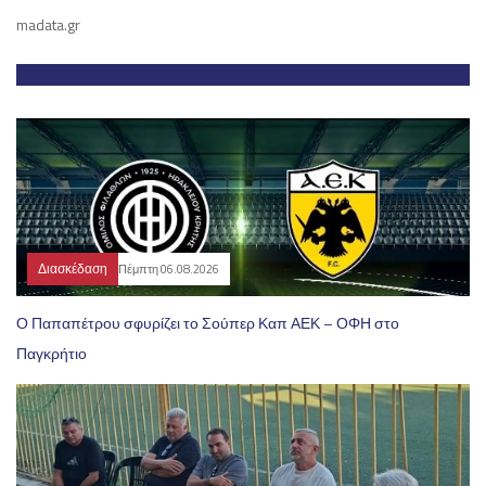
madata.gr
Διασκέδαση
Πέμπτη 06.08.2026
Ο Παπαπέτρου σφυρίζει το Σούπερ Καπ ΑΕΚ – ΟΦΗ στο
Παγκρήτιο