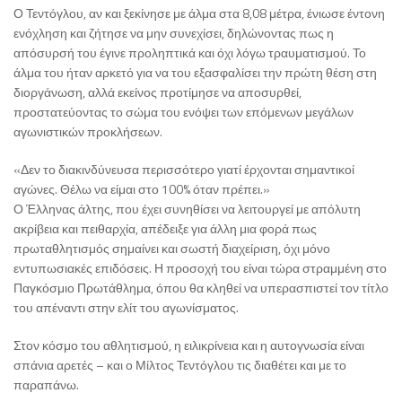
Ο Τεντόγλου, αν και ξεκίνησε με άλμα στα 8,08 μέτρα, ένιωσε έντονη
ενόχληση και ζήτησε να μην συνεχίσει, δηλώνοντας πως η
απόσυρσή του έγινε προληπτικά και όχι λόγω τραυματισμού. Το
άλμα του ήταν αρκετό για να του εξασφαλίσει την πρώτη θέση στη
διοργάνωση, αλλά εκείνος προτίμησε να αποσυρθεί,
προστατεύοντας το σώμα του ενόψει των επόμενων μεγάλων
αγωνιστικών προκλήσεων.
«Δεν το διακινδύνευσα περισσότερο γιατί έρχονται σημαντικοί
αγώνες. Θέλω να είμαι στο 100% όταν πρέπει.»
Ο Έλληνας άλτης, που έχει συνηθίσει να λειτουργεί με απόλυτη
ακρίβεια και πειθαρχία, απέδειξε για άλλη μια φορά πως
πρωταθλητισμός σημαίνει και σωστή διαχείριση, όχι μόνο
εντυπωσιακές επιδόσεις. Η προσοχή του είναι τώρα στραμμένη στο
Παγκόσμιο Πρωτάθλημα, όπου θα κληθεί να υπερασπιστεί τον τίτλο
του απέναντι στην ελίτ του αγωνίσματος.
Στον κόσμο του αθλητισμού, η ειλικρίνεια και η αυτογνωσία είναι
σπάνια αρετές – και ο Μίλτος Τεντόγλου τις διαθέτει και με το
παραπάνω.