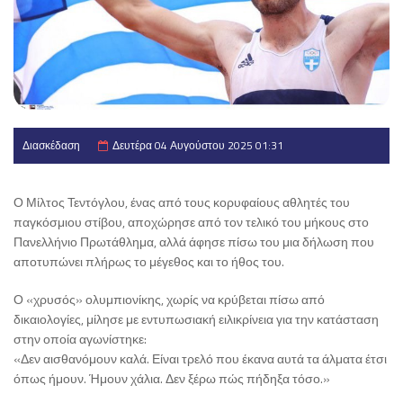
Διασκέδαση
Δευτέρα 04 Αυγούστου 2025 01:31
Ο Μίλτος Τεντόγλου, ένας από τους κορυφαίους αθλητές του
παγκόσμιου στίβου, αποχώρησε από τον τελικό του μήκους στο
Πανελλήνιο Πρωτάθλημα, αλλά άφησε πίσω του μια δήλωση που
αποτυπώνει πλήρως το μέγεθος και το ήθος του.
Ο «χρυσός» ολυμπιονίκης, χωρίς να κρύβεται πίσω από
δικαιολογίες, μίλησε με εντυπωσιακή ειλικρίνεια για την κατάσταση
στην οποία αγωνίστηκε:
«Δεν αισθανόμουν καλά. Είναι τρελό που έκανα αυτά τα άλματα έτσι
όπως ήμουν. Ήμουν χάλια. Δεν ξέρω πώς πήδηξα τόσο.»