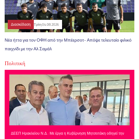
Διασκέδαση
Τρίτη 04.08.2026
Νέα ήττα για τον ΟΦΗ από την Μπέερσοτ- Απόψε τελευταίο φιλικό
παιχνίδι με την Αλ Σαμάλ
Πολιτική
ΔΕΕΠ Ηρακλείου Ν.Δ.: Με έργα η Κυβέρνηση Μητσοτάκη οδηγεί την