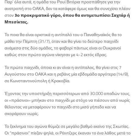
Παρ’ όλα αυτά, η ομάδα του Ρουί Βιτόρια προσπάθησε για την
ανατροπή στο ΟΑΚΑ, δεν τα κατάφερε όμως και θα συνεχίσει πλέον
στον
3ο προκριματικό γύρο, όπου θα αντιμετωπίσει Σαχτάρ ή
Μπεσίκτας.
Το ποια θα είναι οριστικά η αντίπαλό του ο Παναθηναϊκός θα το
μάθει την Πέμπτη (31/7), όταν και θα γίνει το δεύτερο παιχνίδι
ανάμεσα στις δύο ομάδες, το φαβορί πάντως είναι οι Ουκρανοί
καθώς στον πρώτο αγώνα νίκησαν με 4-2 εκτός έδρας.
Το πρώτο παιχνίδι, όποια κι αν είναι η αντίπαλος, θα γίνει στις 7
Αυγούστου στο ΟΑΚΑ και η ρεβάνς μία εβδομάδα αργότερα (14/8),
σε Κωνσταντινούπολη ή Κρακοβία.
Έχοντας την υποστήριξη περισσότερων από 30.000 οπαδών τους,
οι «πράσινοι» μπήκαν στο παιχνίδι με στόχο να πιέσουν από νωρίς
θέλοντας να μεταφέρουν το παιχνίδι στο μισό γήπεδο και να
σκοράρουν νωρίς.
Το ξεκίνημα του αγώνα θύμιζε σε μεγάλο βαθμό εκείνο της Σκωτίας.
Οι “πράσινοι” πίεζαν ψηλά, οι Ρέιντζερς έκαναν το ένα λάθος μετά το