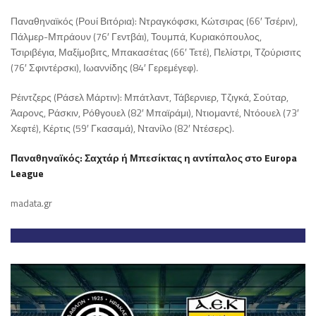
Παναθηναϊκός (Ρουί Βιτόρια): Ντραγκόφσκι, Κώτσιρας (66′ Τσέριν),
Πάλμερ-Μπράουν (76′ Γεντβάι), Τουμπά, Κυριακόπουλος,
Τσιριβέγια, Μαξίμοβιτς, Μπακασέτας (66′ Τετέ), Πελίστρι, Τζούρισιτς
(76′ Σφιντέρσκι), Ιωαννίδης (84′ Γερεμέγεφ).
Ρέιντζερς (Ράσελ Μάρτιν): Μπάτλαντ, Τάβερνιερ, Τζιγκά, Σούταρ,
Άαρονς, Ράσκιν, Ρόθγουελ (82′ Μπαϊράμι), Ντιομαντέ, Ντόουελ (73′
Χεφτέ), Κέρτις (59′ Γκασαμά), Ντανίλο (82′ Ντέσερς).
Παναθηναϊκός: Σαχτάρ ή Μπεσίκτας η αντίπαλος στο Europa
League
madata.gr