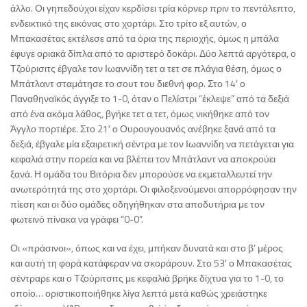
άλλο. Οι γηπεδούχοι είχαν κερδίσει τρία κόρνερ πριν το πεντάλεπτο,
ενδεικτικό της εικόνας στο χορτάρι. Στο τρίτο εξ αυτών, ο
Μπακασέτας εκτέλεσε από τα όρια της περιοχής, όμως η μπάλα
έφυγε οριακά δίπλα από το αριστερό δοκάρι. Δύο λεπτά αργότερα, ο
Τζούρισιτς έβγαλε τον Ιωαννίδη τετ α τετ σε πλάγια θέση, όμως ο
Μπάτλαντ σταμάτησε το σουτ του διεθνή φορ. Στο 14′ ο
Παναθηναϊκός άγγιξε το 1-0, όταν ο Πελίστρι “έκλεψε” από τα δεξιά
από ένα ακόμα λάθος, βγήκε τετ α τετ, όμως νικήθηκε από τον
Άγγλο πορτιέρε. Στο 21′ ο Ουρουγουανός ανέβηκε ξανά από τα
δεξιά, έβγαλε μία εξαιρετική σέντρα με τον Ιωαννίδη να πετάγεται για
κεφαλιά στην πορεία και να βλέπει τον Μπάτλαντ να αποκρούει
ξανά. Η ομάδα του Βιτόρια δεν μπορούσε να εκμεταλλευτεί την
ανωτερότητά της στο χορτάρι. Οι φιλοξενούμενοι απορρόφησαν την
πίεση και οι δύο ομάδες οδηγήθηκαν στα αποδυτήρια με τον
φωτεινό πίνακα να γράφει “0-0”.
Οι «πράσινοι», όπως και να έχει, μπήκαν δυνατά και στο β’ μέρος
και αυτή τη φορά κατάφεραν να σκοράρουν. Στο 53′ ο Μπακασέτας
σέντραρε και ο Τζούριτσιτς με κεφαλιά βρήκε δίχτυα για το 1-0, το
οποίο… οριστικοποιήθηκε λίγα λεπτά μετά καθώς χρειάστηκε