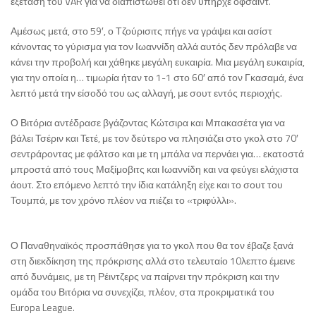
εξέταση του VAR για να διαπιστωθεί ότι δεν υπήρχε οφσάιντ.
Αμέσως μετά, στο 59′, ο Τζούρισιτς πήγε να γράψει και ασίστ
κάνοντας το γύρισμα για τον Ιωαννίδη αλλά αυτός δεν πρόλαβε να
κάνει την προβολή και χάθηκε μεγάλη ευκαιρία. Μια μεγάλη ευκαιρία,
για την οποία η… τιμωρία ήταν το 1-1 στο 60′ από τον Γκασαμά, ένα
λεπτό μετά την είσοδό του ως αλλαγή, με σουτ εντός περιοχής.
Ο Βιτόρια αντέδρασε βγάζοντας Κώτσιρα και Μπακασέτα για να
βάλει Τσέριν και Τετέ, με τον δεύτερο να πλησιάζει στο γκολ στο 70′
σεντράροντας με φάλτσο και με τη μπάλα να περνάει για… εκατοστά
μπροστά από τους Μαξίμοβιτς και Ιωαννίδη και να φεύγει ελάχιστα
άουτ. Στο επόμενο λεπτό την ίδια κατάληξη είχε και το σουτ του
Τουμπά, με τον χρόνο πλέον να πιέζει το «τριφύλλι».
Ο Παναθηναϊκός προσπάθησε για το γκολ που θα τον έβαζε ξανά
στη διεκδίκηση της πρόκρισης αλλά στο τελευταίο 10λεπτο έμεινε
από δυνάμεις, με τη Ρέιντζερς να παίρνει την πρόκριση και την
ομάδα του Βιτόρια να συνεχίζει, πλέον, στα προκριματικά του
Europa League.