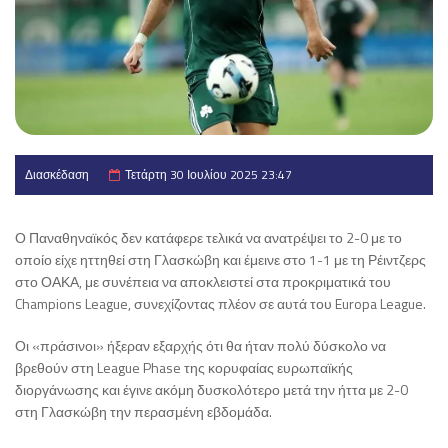
Διασκέδαση
Τετάρτη 30 Ιουλίου 2025 23:47
Ο Παναθηναϊκός δεν κατάφερε τελικά να ανατρέψει το 2-0 με το
οποίο είχε ηττηθεί στη Γλασκώβη και έμεινε στο 1-1 με τη Ρέιντζερς
στο ΟΑΚΑ, με συνέπεια να αποκλειστεί στα προκριματικά του
Champions League, συνεχίζοντας πλέον σε αυτά του Europa League.
Οι «πράσινοι» ήξεραν εξαρχής ότι θα ήταν πολύ δύσκολο να
βρεθούν στη League Phase της κορυφαίας ευρωπαϊκής
διοργάνωσης και έγινε ακόμη δυσκολότερο μετά την ήττα με 2-0
στη Γλασκώβη την περασμένη εβδομάδα.