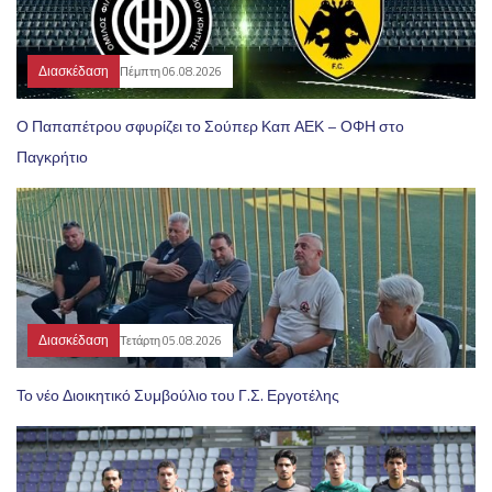
Διασκέδαση
Πέμπτη 06.08.2026
Ο Παπαπέτρου σφυρίζει το Σούπερ Καπ ΑΕΚ – ΟΦΗ στο
Παγκρήτιο
Διασκέδαση
Τετάρτη 05.08.2026
Το νέο Διοικητικό Συμβούλιο του Γ.Σ. Εργοτέλης