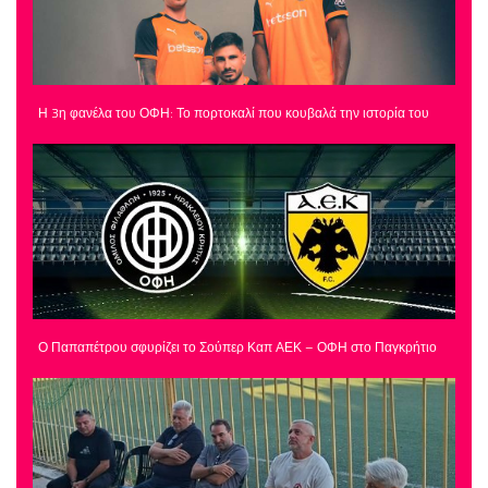
Η 3η φανέλα του ΟΦΗ: Το πορτοκαλί που κουβαλά την ιστορία του
Ο Παπαπέτρου σφυρίζει το Σούπερ Καπ ΑΕΚ – ΟΦΗ στο Παγκρήτιο