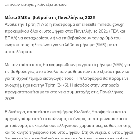
φετινών εισαγωγικών εξετάσεων.
Μέσω SMS οι βαθμοί στις Πανελλήνιες 2025
Άνοιξε την Τρίτη (17/6) η πλατφόρμα smsresults.minedu.gov.gr,
προκειμένου όλοι οι υποψήφιοι στις Πανελλήνιες 2025 (ΓΕΛ και
ΕΠΑΛ) να καταχωρίσουν ή να επιβεβαιώσουν τον αριθμό του
κινητού τους τηλεφώνου για να λάβουν μήνυμα (SMS) με τα
αποτελέσματα.
Με τον τρόπο αυτό, θα ενημερωθούν με γραπτό μήνυμα (SMS) για
τις βαθμολογίες στο σύνολο των μαθημάτων που εξετάστηκαν και
για τη σχολή/τμήμα εισαγωγής τους. Η πλατφόρμα θα παραμείνει
ανοιχτή μέχρι και την Τρίτη (24/6). Η είσοδος στην υπηρεσία
πραγματοποιείται με τα στοιχεία συμμετοχής στις Πανελλήνιες
2025.
Ειδικότερα, απαιτείται ο οκταψήφιος Κωδικός Υποψηφίου και το
αρχικό γράμμα από το επώνυμο, το όνομα, το πατρώνυμο και το
μητρώνυμο, σε κεφαλαίους ελληνικούς χαρακτήρες, καθώς επίσης
και το κινητό τηλέφωνο του υποψηφίου. Στη συνέχεια, οι υποψήφιοι
θα μπορούν να επιβεβαιώσουν τον αριθμό του κινητού τους ή να