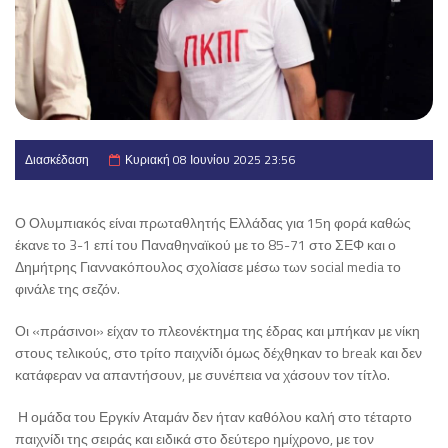
Διασκέδαση
Κυριακή 08 Ιουνίου 2025 23:56
Ο Ολυμπιακός είναι πρωταθλητής Ελλάδας για 15η φορά καθώς
έκανε το 3-1 επί του Παναθηναϊκού με το 85-71 στο ΣΕΦ και ο
Δημήτρης Γιαννακόπουλος σχολίασε μέσω των social media το
φινάλε της σεζόν.
Οι «πράσινοι» είχαν το πλεονέκτημα της έδρας και μπήκαν με νίκη
στους τελικούς, στο τρίτο παιχνίδι όμως δέχθηκαν το break και δεν
κατάφεραν να απαντήσουν, με συνέπεια να χάσουν τον τίτλο.
Η ομάδα του Εργκίν Αταμάν δεν ήταν καθόλου καλή στο τέταρτο
παιχνίδι της σειράς και ειδικά στο δεύτερο ημίχρονο, με τον