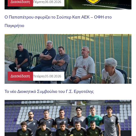
Διασκέδαση
Πέμπτη 06.08.2026
Ο Παπαπέτρου σφυρίζει το Σούπερ Καπ ΑΕΚ – ΟΦΗ στο
Παγκρήτιο
Διασκέδαση
Τετάρτη 05.08.2026
Το νέο Διοικητικό Συμβούλιο του Γ.Σ. Εργοτέλης