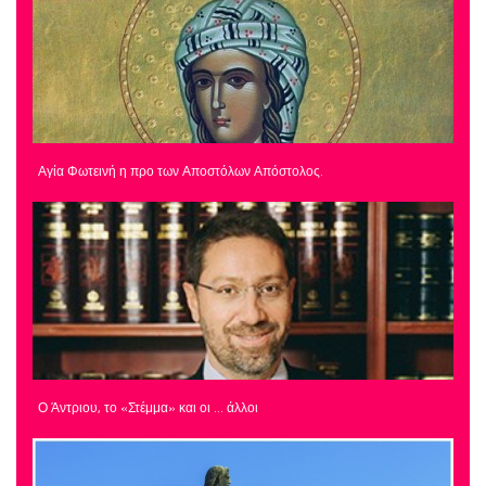
Αγία Φωτεινή η προ των Αποστόλων Απόστολος.
Ο Άντριου, το «Στέμμα» και οι … άλλοι