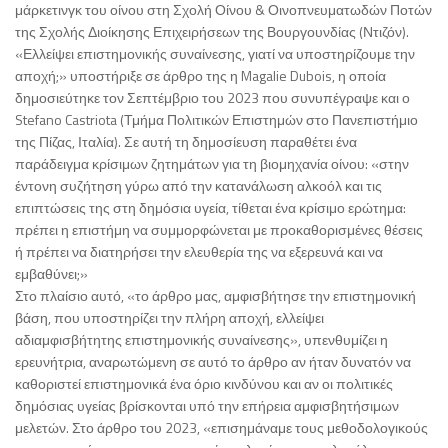
μάρκετινγκ του οίνου στη Σχολή Οίνου & Οινοπνευματωδών Ποτών
της Σχολής Διοίκησης Επιχειρήσεων της Βουργουνδίας (Ντιζόν).
«Ελλείψει επιστημονικής συναίνεσης, γιατί να υποστηρίζουμε την
αποχή;» υποστήριξε σε άρθρο της η Magalie Dubois, η οποία
δημοσιεύτηκε τον Σεπτέμβριο του 2023 που συνυπέγραψε και ο
Stefano Castriota (Τμήμα Πολιτικών Επιστημών στο Πανεπιστήμιο
της Πίζας, Ιταλία). Σε αυτή τη δημοσίευση παραθέτει ένα
παράδειγμα κρίσιμων ζητημάτων για τη βιομηχανία οίνου: «στην
έντονη συζήτηση γύρω από την κατανάλωση αλκοόλ και τις
επιπτώσεις της στη δημόσια υγεία, τίθεται ένα κρίσιμο ερώτημα:
πρέπει η επιστήμη να συμμορφώνεται με προκαθορισμένες θέσεις
ή πρέπει να διατηρήσει την ελευθερία της να εξερευνά και να
εμβαθύνει;»
Στο πλαίσιο αυτό, «το άρθρο μας, αμφισβήτησε την επιστημονική
βάση, που υποστηρίζει την πλήρη αποχή, ελλείψει
αδιαμφισβήτητης επιστημονικής συναίνεσης», υπενθυμίζει η
ερευνήτρια, αναρωτώμενη σε αυτό το άρθρο αν ήταν δυνατόν να
καθοριστεί επιστημονικά ένα όριο κινδύνου και αν οι πολιτικές
δημόσιας υγείας βρίσκονται υπό την επήρεια αμφισβητήσιμων
μελετών. Στο άρθρο του 2023, «επισημάναμε τους μεθοδολογικούς