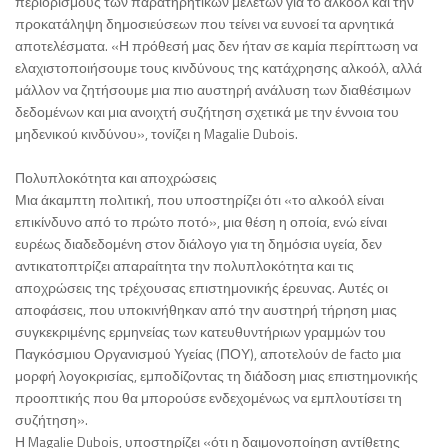
περιορισμούς των παρατηρητικών μελετών για το αλκοόλ και την
προκατάληψη δημοσιεύσεων που τείνει να ευνοεί τα αρνητικά
αποτελέσματα. «Η πρόθεσή μας δεν ήταν σε καμία περίπτωση να
ελαχιστοποιήσουμε τους κινδύνους της κατάχρησης αλκοόλ, αλλά
μάλλον να ζητήσουμε μια πιο αυστηρή ανάλυση των διαθέσιμων
δεδομένων και μια ανοιχτή συζήτηση σχετικά με την έννοια του
μηδενικού κινδύνου», τονίζει η Magalie Dubois.
Πολυπλοκότητα και αποχρώσεις
Μια άκαμπτη πολιτική, που υποστηρίζει ότι «το αλκοόλ είναι
επικίνδυνο από το πρώτο ποτό», μια θέση η οποία, ενώ είναι
ευρέως διαδεδομένη στον διάλογο για τη δημόσια υγεία, δεν
αντικατοπτρίζει απαραίτητα την πολυπλοκότητα και τις
αποχρώσεις της τρέχουσας επιστημονικής έρευνας. Αυτές οι
αποφάσεις, που υποκινήθηκαν από την αυστηρή τήρηση μιας
συγκεκριμένης ερμηνείας των κατευθυντήριων γραμμών του
Παγκόσμιου Οργανισμού Υγείας (ΠΟΥ), αποτελούν de facto μια
μορφή λογοκρισίας, εμποδίζοντας τη διάδοση μιας επιστημονικής
προοπτικής που θα μπορούσε ενδεχομένως να εμπλουτίσει τη
συζήτηση».
Η Magalie Dubois, υποστηρίζει «ότι η δαιμονοποίηση αντίθετης