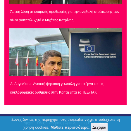
Άμεση λύση με επαρκείς προθεσμίες για την αναβολή στράτευσης των
νέων φοιτητών ζητά ο Μιχάλης Κατρίνης
Λ. Αυγενάκης: Ανοικτή ψηφιακή γεωπύλη για τα έργα και τις
κυκλοφοριακές ρυθμίσεις στην Κρήτη ζητά το ΤΕΕ/ΤΑΚ
Συνεχίζοντας την περιήγηση στο thessalialive.gr, αποδέχεστε τη
Αρχική
|
Όλες οι ειδήσεις
|
Όροι Χρήσης
|
Επικοινωνία
χρήση cookies.
Μάθετε περισσότερα
.